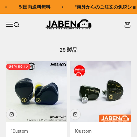
コンテンツへスキップ
※国内送料無料
*海外からのご注文の免税ショ
Jaben Online
メニューを開く
検索を開く
カー
29 製品
$93.46 SGD
オフ
1Custom
1Custom